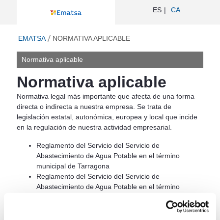
Normativa aplicable - Ematsa
ES
CA
ir a inicio
EMATSA
NORMATIVA APLICABLE
Normativa aplicable
Normativa aplicable
Normativa legal más importante que afecta de una forma
directa o indirecta a nuestra empresa. Se trata de
legislación estatal, autonómica, europea y local que incide
en la regulación de nuestra actividad empresarial.
Reglamento del Servicio del Servicio de
Abastecimiento de Agua Potable en el término
municipal de Tarragona
Reglamento del Servicio del Servicio de
Abastecimiento de Agua Potable en el término
municipal de Els Pallaresos
Decreto legislativo 3/2003, de 4 de noviembre, por el
que se aprueba el Texto refundido de la legislación