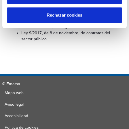
ordenamiento jurídico español diversas directivas de
la Unión Europea en el ámbito de la contratación
pública en determinados sectores; de seguros
Rechazar cookies
privados; de planes y fondos de pensiones; del
ámbito tributario y de litigios fiscales.
Ley 9/2017, de 8 de noviembre, de contratos del
sector público
© Ematsa
Mapa web
Aviso legal
Accesibilidad
Política de cookies