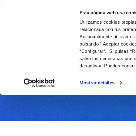
Inicio - Ematsa
Skip to Content
Esta página web usa cook
Utilizamos cookies propias
relacionada con tus prefer
Adicionalmente utilizamos
EMPRESA Y ORGANIZACIÓN
INFORMACIÓN 
ESTADÍ
pulsando “ Aceptar cookie
ir a inicio
“Configurar”. Si pulsas “R
salvo las necesarias que s
desactivar. Puedes consul
Mostrar detalles