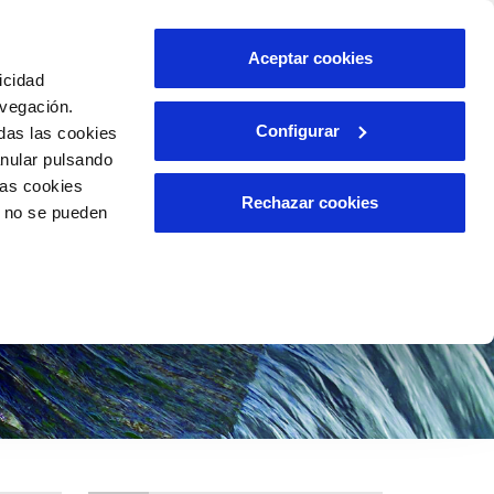
ES
CA
Aceptar cookies
icidad
avegación.
Configurar
das las cookies
A APLICABLE
RELACIÓN CON LA
CIUDADANÍA
anular pulsando
las cookies
Rechazar cookies
o no se pueden