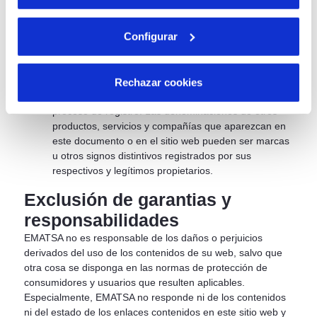
información contenida en este sitio web, la reventa,
además de la lesión de los derechos de propiedad
Configurar
intelectual o industrial de EMATSA, dará lugar a las
responsabilidades establecidas legalmente. Las
marcas (signos distintivos y logotipos) que aparecen
en el sitio web son de titularidad exclusiva de
Rechazar cookies
EMATSA y están debidamente registradas o en
proceso de registro. Las denominaciones de otros
productos, servicios y compañías que aparezcan en
este documento o en el sitio web pueden ser marcas
u otros signos distintivos registrados por sus
respectivos y legítimos propietarios.
Exclusión de garantias y
responsabilidades
EMATSA no es responsable de los daños o perjuicios
derivados del uso de los contenidos de su web, salvo que
otra cosa se disponga en las normas de protección de
consumidores y usuarios que resulten aplicables.
Especialmente, EMATSA no responde ni de los contenidos
ni del estado de los enlaces contenidos en este sitio web y